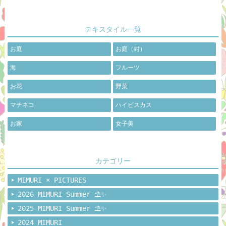
テキスタイル一覧
お庭
お庭（紺）
海
フルーツ
お花
野菜
マチネコ
ハイビスカス
お家
女子美
カテゴリー
MIMURI × PICTURES
2026 MIMURI Summer ⛱️✨
2025 MIMURI Summer ⛱️✨
2024 MIMURI