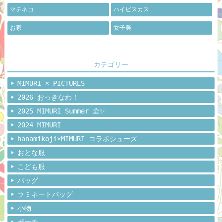
マチネコ
ハイビスカス
お家
女子美
カテゴリー
MIMURI × PICTURES
2026 おっきなわ！
2025 MIMURI Summer ⛱️✨
2024 MIMURI
hanamikoji×MIMURI コラボシューズ
おとな服
こども服
バッグ
ラミネートバッグ
小物
ポーチ