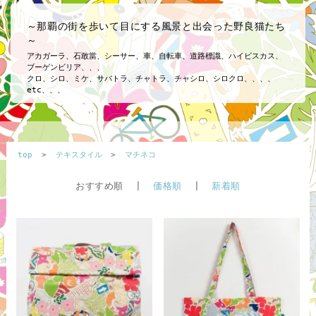
～那覇の街を歩いて目にする風景と出会った野良猫たち
～
アカガーラ、石敢當、シーサー、車、自転車、道路標識、ハイビスカス、
ブーゲンビリア、、、
クロ、シロ、ミケ、サバトラ、チャトラ、チャシロ、シロクロ、、、、
etc、、、
top
>
テキスタイル
>
マチネコ
おすすめ順 |
価格順
|
新着順