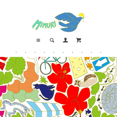
●
●
●
●
●
●
●
●
●
●