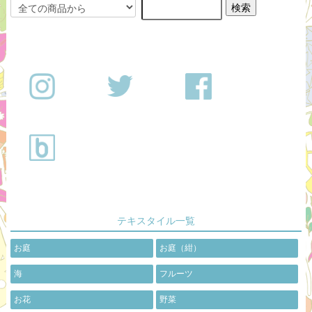
テキスタイル一覧
お庭
お庭（紺）
海
フルーツ
お花
野菜