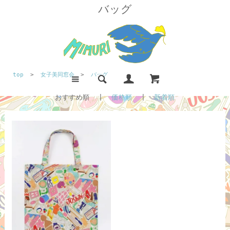
バッグ
top
>
女子美同窓会
>
バッグ
おすすめ順 |
価格順
|
新着順