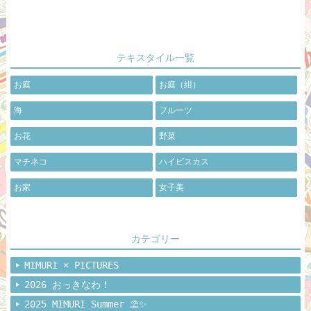
テキスタイル一覧
お庭
お庭（紺）
海
フルーツ
お花
野菜
マチネコ
ハイビスカス
お家
女子美
カテゴリー
MIMURI × PICTURES
2026 おっきなわ！
2025 MIMURI Summer ⛱️✨