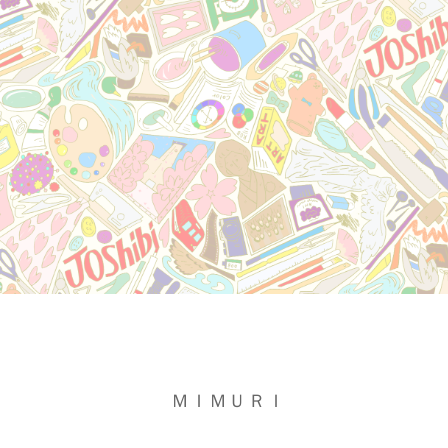
ＭＩＭＵＲＩ