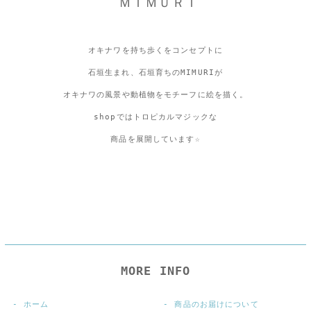
ＭＩＭＵＲＩ
オキナワを持ち歩くをコンセプトに
石垣生まれ、石垣育ちのMIMURIが
オキナワの風景や動植物をモチーフに絵を描く。
shopではトロピカルマジックな
商品を展開しています☆
MORE INFO
ホーム
商品のお届けについて