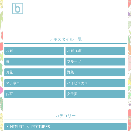
テキスタイル一覧
お庭
お庭（紺）
海
フルーツ
お花
野菜
マチネコ
ハイビスカス
お家
女子美
カテゴリー
MIMURI × PICTURES