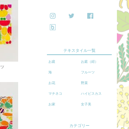
テキスタイル一覧
お庭
お庭（紺）
ーツ
海
フルーツ
お花
野菜
マチネコ
ハイビスカス
お家
女子美
カテゴリー