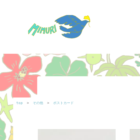
top
>
その他
>
ポストカード