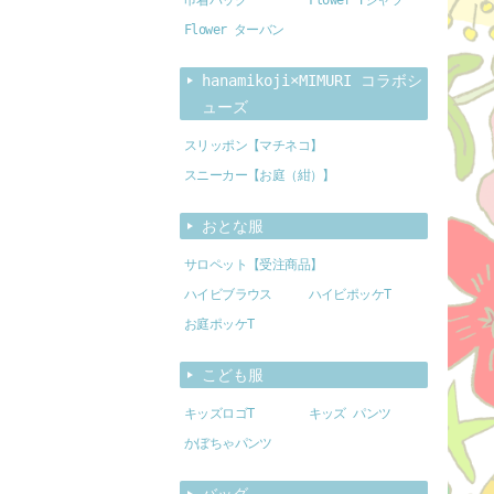
Flower ターバン
hanamikoji×MIMURI コラボシ
ューズ
スリッポン【マチネコ】
スニーカー【お庭（紺）】
おとな服
サロペット【受注商品】
ハイビブラウス
ハイビポッケT
お庭ポッケT
こども服
キッズロゴT
キッズ パンツ
かぼちゃパンツ
バッグ