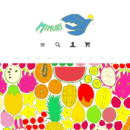
●
●
●
●
●
●
●
●
●
●