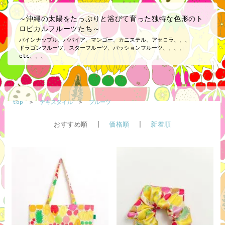
～沖縄の太陽をたっぷりと浴びて育った独特な色形のト
ロピカルフルーツたち～
パインナップル、パパイア、マンゴー、カニステル、アセロラ、、、
ドラゴンフルーツ、スターフルーツ、パッションフルーツ、、、、
etc、、、
top
>
テキスタイル
>
フルーツ
おすすめ順 |
価格順
|
新着順