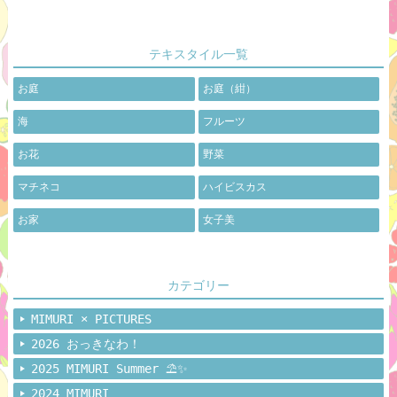
テキスタイル一覧
お庭
お庭（紺）
海
フルーツ
お花
野菜
マチネコ
ハイビスカス
お家
女子美
カテゴリー
MIMURI × PICTURES
2026 おっきなわ！
2025 MIMURI Summer ⛱️✨
2024 MIMURI