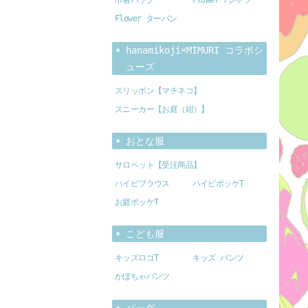
Flower ターバン
hanamikoji×MIMURI コラボシ
ューズ
スリッポン【マチネコ】
スニーカー【お庭（紺）】
おとな服
サロペット【受注商品】
ハイビブラウス
ハイビポッケT
お庭ポッケT
こども服
キッズロゴT
キッズ パンツ
かぼちゃパンツ
バッグ