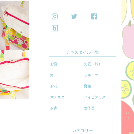
テキスタイル一覧
お庭
お庭（紺）
海
フルーツ
お花
野菜
マチネコ
ハイビスカス
お家
女子美
カテゴリー