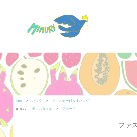
top
>
バッグ
>
ファスナー付Ａ４バッグ
group
テキスタイル
>
フルーツ
ファ