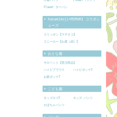
Flower ターバン
hanamikoji×MIMURI コラボシ
ューズ
スリッポン【マチネコ】
スニーカー【お庭（紺）】
おとな服
サロペット【受注商品】
ハイビブラウス
ハイビポッケT
お庭ポッケT
こども服
キッズロゴT
キッズ パンツ
かぼちゃパンツ
バッグ