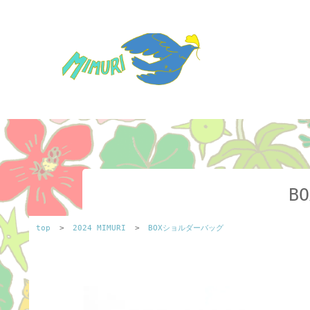
B
top
>
2024 MIMURI
>
BOXショルダーバッグ