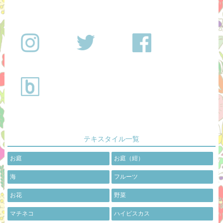
テキスタイル一覧
お庭
お庭（紺）
海
フルーツ
お花
野菜
マチネコ
ハイビスカス