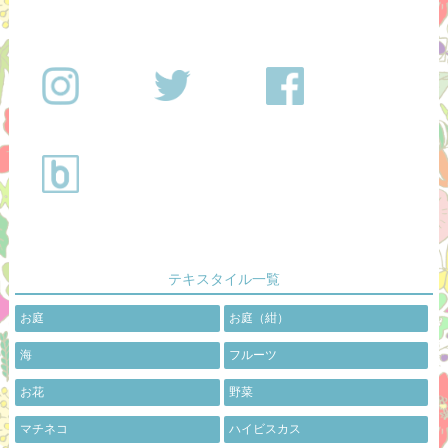
テキスタイル一覧
お庭
お庭（紺）
海
フルーツ
お花
野菜
マチネコ
ハイビスカス