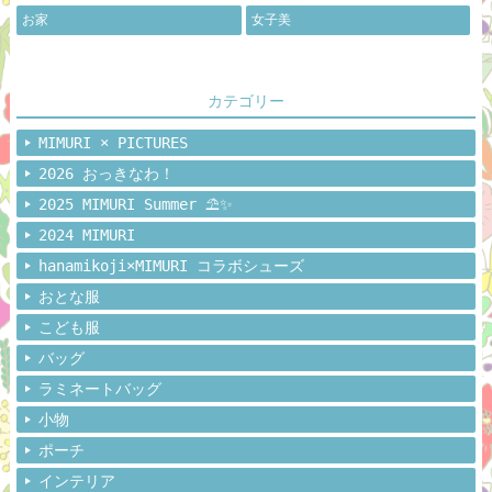
お家
女子美
カテゴリー
MIMURI × PICTURES
2026 おっきなわ！
2025 MIMURI Summer ⛱️✨
2024 MIMURI
hanamikoji×MIMURI コラボシューズ
おとな服
こども服
バッグ
ラミネートバッグ
小物
ポーチ
インテリア