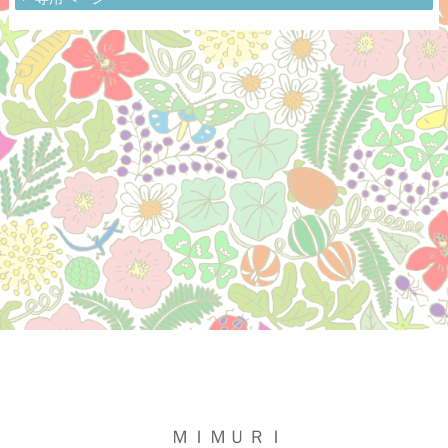
ＭＩＭＵＲＩ