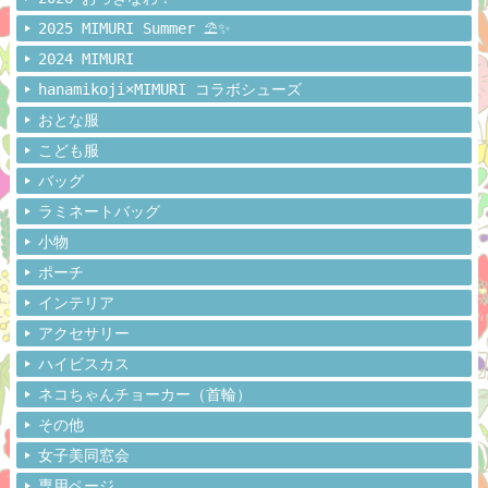
2025 MIMURI Summer ⛱️✨
2024 MIMURI
hanamikoji×MIMURI コラボシューズ
おとな服
こども服
バッグ
ラミネートバッグ
小物
ポーチ
インテリア
アクセサリー
ハイビスカス
ネコちゃんチョーカー（首輪）
その他
女子美同窓会
専用ページ