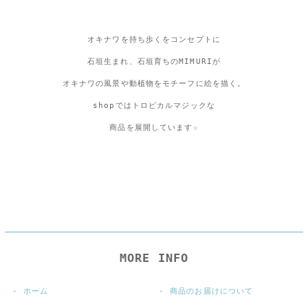
オキナワを持ち歩くをコンセプトに
石垣生まれ、石垣育ちのMIMURIが
オキナワの風景や動植物をモチーフに絵を描く。
shopではトロピカルマジックな
商品を展開しています☆
MORE INFO
ホーム
商品のお届けについて