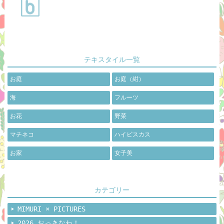
テキスタイル一覧
お庭
お庭（紺）
海
フルーツ
お花
野菜
マチネコ
ハイビスカス
お家
女子美
カテゴリー
MIMURI × PICTURES
2026 おっきなわ！