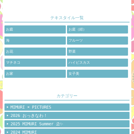
テキスタイル一覧
お庭
お庭（紺）
海
フルーツ
お花
野菜
マチネコ
ハイビスカス
お家
女子美
カテゴリー
MIMURI × PICTURES
2026 おっきなわ！
2025 MIMURI Summer ⛱️✨
2024 MIMURI