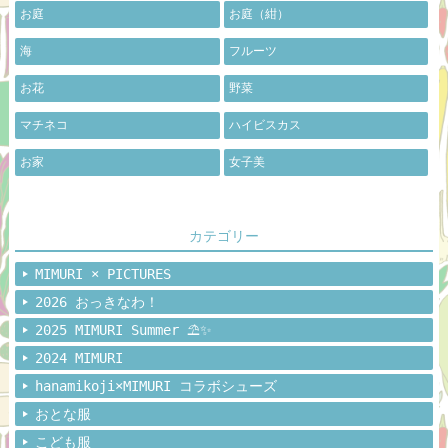
お庭
お庭（紺）
海
フルーツ
お花
野菜
マチネコ
ハイビスカス
お家
女子美
カテゴリー
MIMURI × PICTURES
2026 おっきなわ！
2025 MIMURI Summer ⛱️✨
2024 MIMURI
hanamikoji×MIMURI コラボシューズ
おとな服
こども服