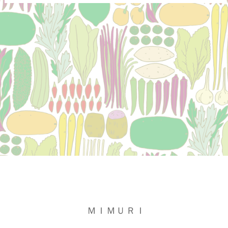
ＭＩＭＵＲＩ