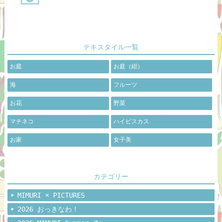
テキスタイル一覧
お庭
お庭（紺）
海
フルーツ
お花
野菜
マチネコ
ハイビスカス
お家
女子美
カテゴリー
MIMURI × PICTURES
2026 おっきなわ！