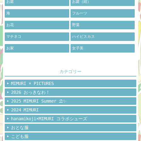
お庭
お庭（紺）
海
フルーツ
お花
野菜
マチネコ
ハイビスカス
お家
女子美
カテゴリー
MIMURI × PICTURES
2026 おっきなわ！
2025 MIMURI Summer ⛱️✨
2024 MIMURI
hanamikoji×MIMURI コラボシューズ
おとな服
こども服