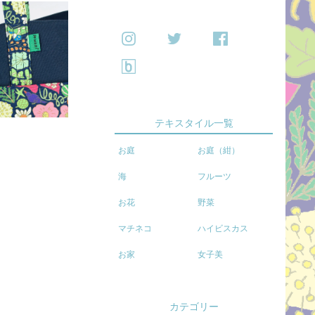
テキスタイル一覧
お庭
お庭（紺）
海
フルーツ
お花
野菜
マチネコ
ハイビスカス
お家
女子美
カテゴリー