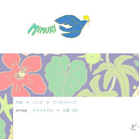
top
>
バッグ
>
どっさりバッグ
group
テキスタイル
>
お庭（紺）
ど