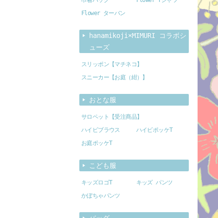
Flower ターバン
hanamikoji×MIMURI コラボシ
ューズ
スリッポン【マチネコ】
スニーカー【お庭（紺）】
おとな服
サロペット【受注商品】
ハイビブラウス
ハイビポッケT
お庭ポッケT
こども服
キッズロゴT
キッズ パンツ
かぼちゃパンツ
バッグ