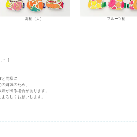
海柄（大）
フルーツ柄
^ )
方と同様に
での縫製のため、
誤差が出る場合があります。
をよろしくお願いします。