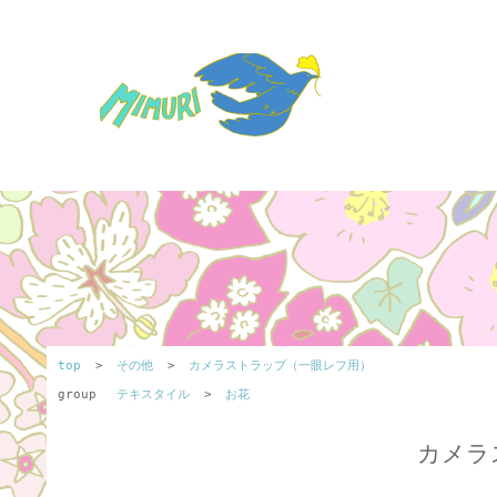
top
>
その他
>
カメラストラップ（一眼レフ用）
group
テキスタイル
>
お花
カメラ