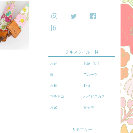
テキスタイル一覧
お庭
お庭（紺）
海
フルーツ
お花
野菜
マチネコ
ハイビスカス
お家
女子美
カテゴリー