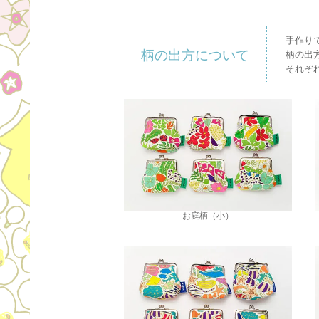
手作り
柄の出方について
柄の出
それぞ
お庭柄（小）