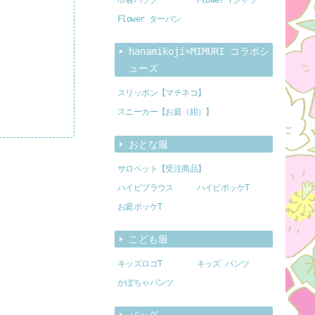
Flower ターバン
hanamikoji×MIMURI コラボシ
ューズ
スリッポン【マチネコ】
スニーカー【お庭（紺）】
おとな服
サロペット【受注商品】
ハイビブラウス
ハイビポッケT
お庭ポッケT
こども服
キッズロゴT
キッズ パンツ
かぼちゃパンツ
バッグ