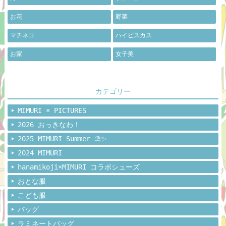
お花
野菜
マチネコ
ハイビスカス
お家
女子美
カテゴリー
MIMURI × PICTURES
2026 おっきなわ！
2025 MIMURI Summer ⛱️✨
2024 MIMURI
hanamikoji×MIMURI コラボシューズ
おとな服
こども服
バッグ
ラミネートバッグ