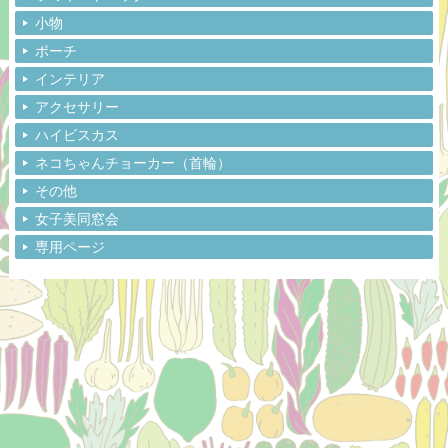
小物
ポーチ
インテリア
アクセサリー
ハイビスカス
ネコちゃんチョーカー（首輪）
その他
女子美同窓会
専用ページ