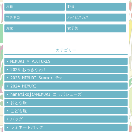
お花
野菜
マチネコ
ハイビスカス
お家
女子美
カテゴリー
MIMURI × PICTURES
2026 おっきなわ！
2025 MIMURI Summer ⛱️✨
2024 MIMURI
hanamikoji×MIMURI コラボシューズ
おとな服
こども服
バッグ
ラミネートバッグ