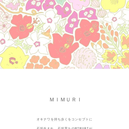
ＭＩＭＵＲＩ
オキナワを持ち歩くをコンセプトに
石垣生まれ、石垣育ちのMIMURIが