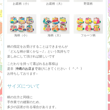
お庭柄（小）
お庭柄（大）
野菜柄
海柄（小）
海柄（大）
フルーツ柄
柄の指定をお受けすることはできませんが
「どんな柄が届くかな～♪」という気持ちで
楽しみにして頂ければ嬉しいです
こだわりを持って選ばれるお客様は
是非
沖縄のお店まで
遊びにきてください ( ^.^ )
お待ちしております☆
サイズについて
柄の出方と同様に
手作業での縫製のため、
多少の誤差が出る場合があります。