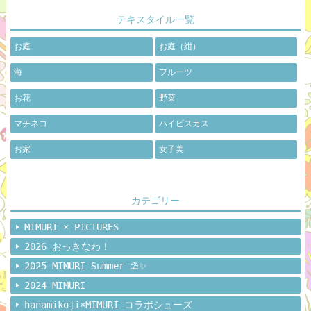
テキスタイル一覧
お庭
お庭（紺）
海
フルーツ
お花
野菜
マチネコ
ハイビスカス
お家
女子美
カテゴリー
MIMURI × PICTURES
2026 おっきなわ！
2025 MIMURI Summer ⛱️✨
2024 MIMURI
hanamikoji×MIMURI コラボシューズ