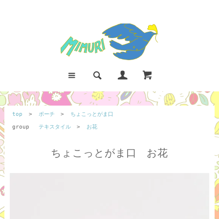
top
>
ポーチ
>
ちょこっとがま口
group
テキスタイル
>
お花
ちょこっとがま口 お花