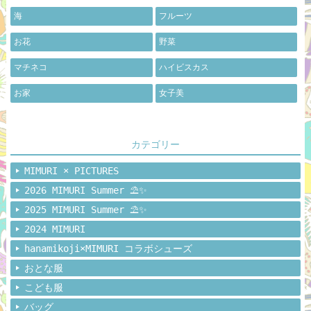
海
フルーツ
お花
野菜
マチネコ
ハイビスカス
お家
女子美
カテゴリー
MIMURI × PICTURES
2026 MIMURI Summer ⛱️✨
2025 MIMURI Summer ⛱️✨
2024 MIMURI
hanamikoji×MIMURI コラボシューズ
おとな服
こども服
バッグ