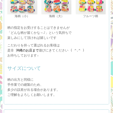
海柄（小）
海柄（大）
フルーツ柄
柄の指定をお受けすることはできませんが
「どんな柄が届くかな～♪」という気持ちで
楽しみにして頂ければ嬉しいです
こだわりを持って選ばれるお客様は
是非
沖縄のお店まで
遊びにきてください ( ^.^ )
お待ちしております☆
サイズについて
柄の出方と同様に
手作業での縫製のため、
多少の誤差が出る場合があります。
ご理解をよろしくお願いします。