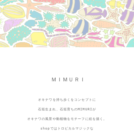
ＭＩＭＵＲＩ
オキナワを持ち歩くをコンセプトに
石垣生まれ、石垣育ちのMIMURIが
オキナワの風景や動植物をモチーフに絵を描く。
shopではトロピカルマジックな