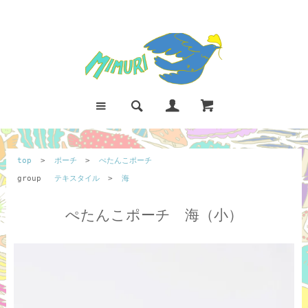
top
>
ポーチ
>
ぺたんこポーチ
group
テキスタイル
>
海
ぺたんこポーチ 海（小）