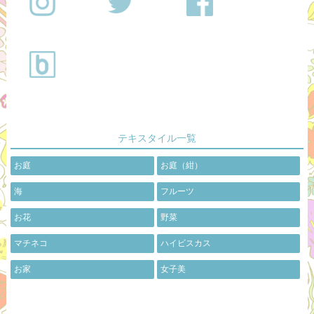
テキスタイル一覧
お庭
お庭（紺）
海
フルーツ
お花
野菜
マチネコ
ハイビスカス
お家
女子美