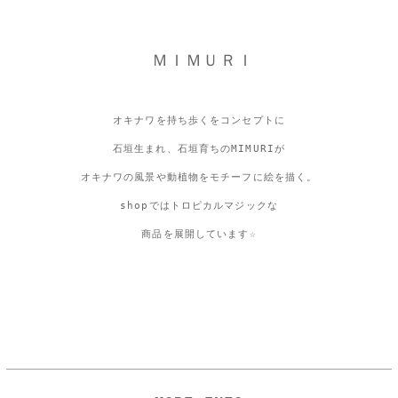
ＭＩＭＵＲＩ
オキナワを持ち歩くをコンセプトに
石垣生まれ、石垣育ちのMIMURIが
オキナワの風景や動植物をモチーフに絵を描く。
shopではトロピカルマジックな
商品を展開しています☆