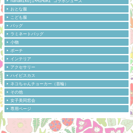
hanamikoji×MIMURI コラボシューズ
おとな服
こども服
バッグ
ラミネートバッグ
小物
ポーチ
インテリア
アクセサリー
ハイビスカス
ネコちゃんチョーカー（首輪）
その他
女子美同窓会
専用ページ