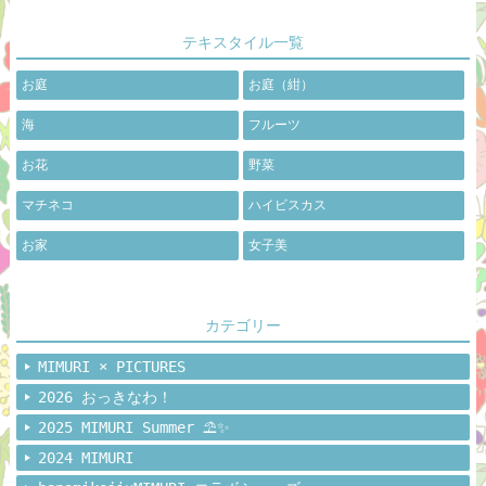
テキスタイル一覧
お庭
お庭（紺）
海
フルーツ
お花
野菜
マチネコ
ハイビスカス
お家
女子美
カテゴリー
MIMURI × PICTURES
2026 おっきなわ！
2025 MIMURI Summer ⛱️✨
2024 MIMURI