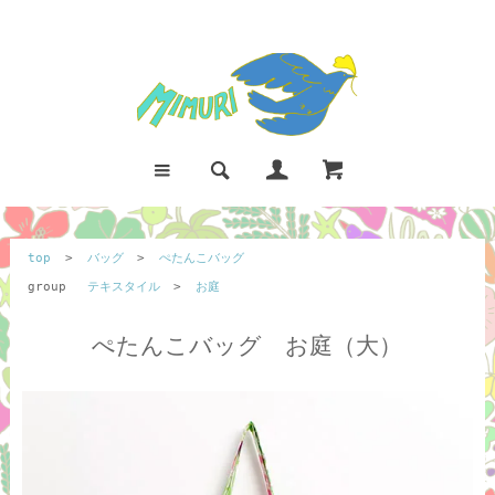
top
>
バッグ
>
ぺたんこバッグ
group
テキスタイル
>
お庭
ぺたんこバッグ お庭（大）