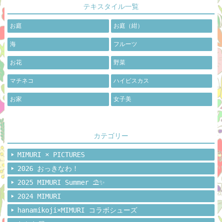
テキスタイル一覧
お庭
お庭（紺）
海
フルーツ
お花
野菜
マチネコ
ハイビスカス
お家
女子美
カテゴリー
MIMURI × PICTURES
2026 おっきなわ！
2025 MIMURI Summer ⛱️✨
2024 MIMURI
hanamikoji×MIMURI コラボシューズ