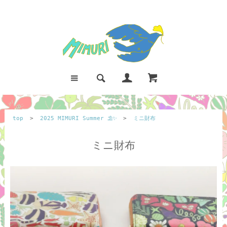
top
>
2025 MIMURI Summer ⛱️✨
>
ミニ財布
ミニ財布