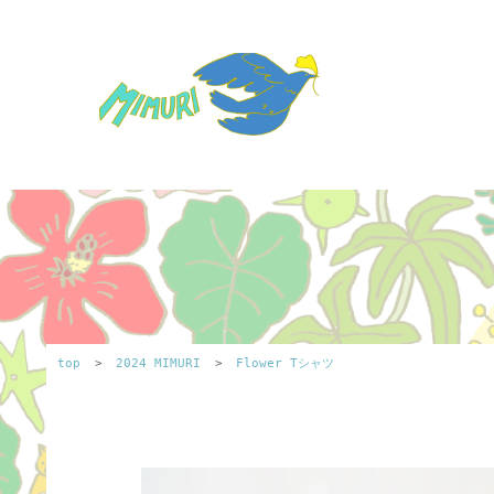
top
>
2024 MIMURI
>
Flower Tシャツ