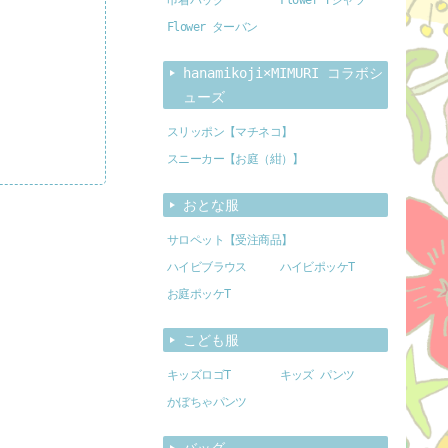
Flower ターバン
hanamikoji×MIMURI コラボシ
ューズ
スリッポン【マチネコ】
スニーカー【お庭（紺）】
おとな服
サロペット【受注商品】
ハイビブラウス
ハイビポッケT
お庭ポッケT
こども服
キッズロゴT
キッズ パンツ
かぼちゃパンツ
バッグ