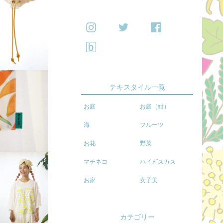
テキスタイル一覧
お庭
お庭（紺）
海
フルーツ
お花
野菜
マチネコ
ハイビスカス
お家
女子美
カテゴリー