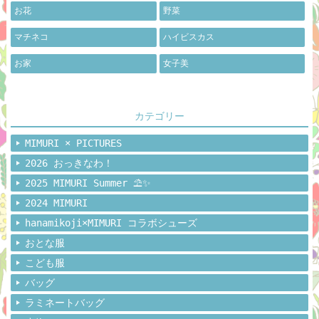
お花
野菜
マチネコ
ハイビスカス
お家
女子美
カテゴリー
MIMURI × PICTURES
2026 おっきなわ！
2025 MIMURI Summer ⛱️✨
2024 MIMURI
hanamikoji×MIMURI コラボシューズ
おとな服
こども服
バッグ
ラミネートバッグ