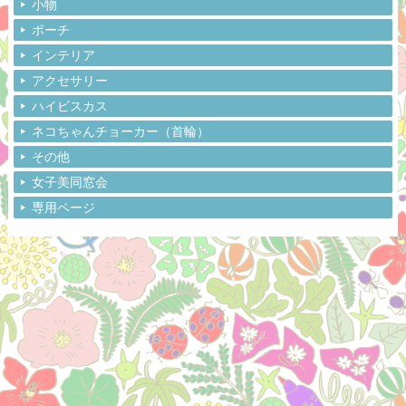
小物
ポーチ
インテリア
アクセサリー
ハイビスカス
ネコちゃんチョーカー（首輪）
その他
女子美同窓会
専用ページ