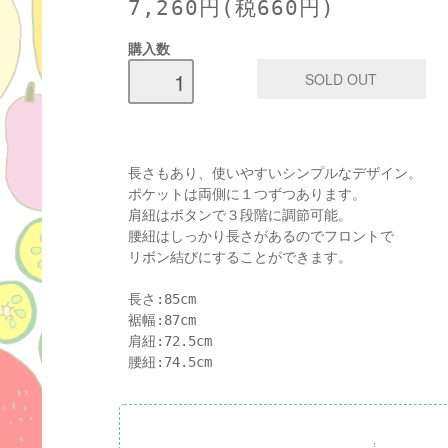
7,260円(税660円)
購入数
長さもあり、使いやすいシンプルなデザイン。
ポケットは両側に１つずつあります。
肩紐はボタンで３段階に調節可能。
腰紐はしっかり長さがあるのでフロントで
リボン結びにすることができます。
長さ:85cm
裾幅:87cm
肩紐:72.5cm
腰紐:74.5cm