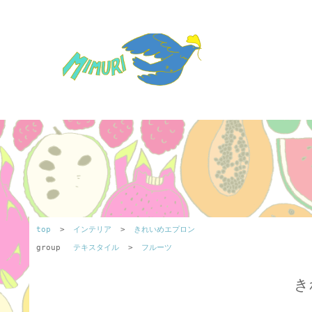
top
>
インテリア
>
きれいめエプロン
group
テキスタイル
>
フルーツ
き