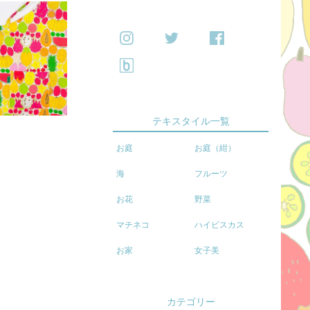
テキスタイル一覧
お庭
お庭（紺）
海
フルーツ
お花
野菜
マチネコ
ハイビスカス
お家
女子美
カテゴリー