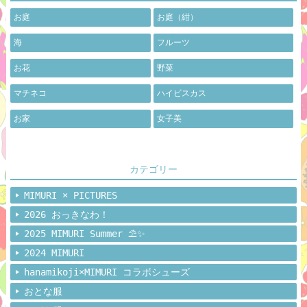
お庭
お庭（紺）
海
フルーツ
お花
野菜
マチネコ
ハイビスカス
お家
女子美
カテゴリー
MIMURI × PICTURES
2026 おっきなわ！
2025 MIMURI Summer ⛱️✨
2024 MIMURI
hanamikoji×MIMURI コラボシューズ
おとな服