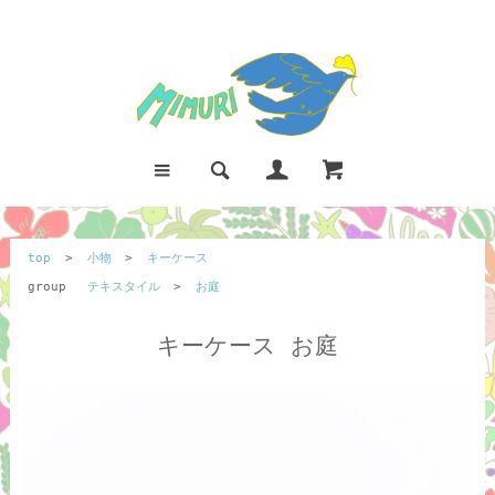
top
>
小物
>
キーケース
group
テキスタイル
>
お庭
キーケース お庭