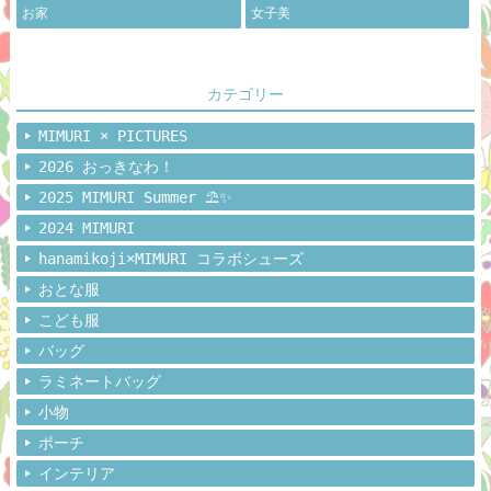
お家
女子美
カテゴリー
MIMURI × PICTURES
2026 おっきなわ！
2025 MIMURI Summer ⛱️✨
2024 MIMURI
hanamikoji×MIMURI コラボシューズ
おとな服
こども服
バッグ
ラミネートバッグ
小物
ポーチ
インテリア