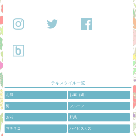
テキスタイル一覧
お庭
お庭（紺）
海
フルーツ
お花
野菜
マチネコ
ハイビスカス