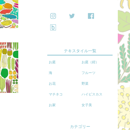
テキスタイル一覧
お庭
お庭（紺）
海
フルーツ
お花
野菜
マチネコ
ハイビスカス
お家
女子美
カテゴリー