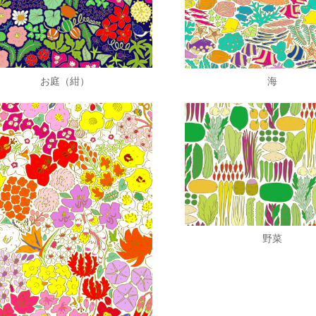
お庭（紺）
海
野菜