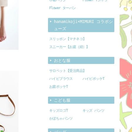
Flower ターバン
hanamikoji×MIMURI コラボシ
ューズ
スリッポン【マチネコ】
スニーカー【お庭（紺）】
おとな服
サロペット【受注商品】
ハイビブラウス
ハイビポッケT
お庭ポッケT
こども服
キッズロゴT
キッズ パンツ
かぼちゃパンツ
バッグ