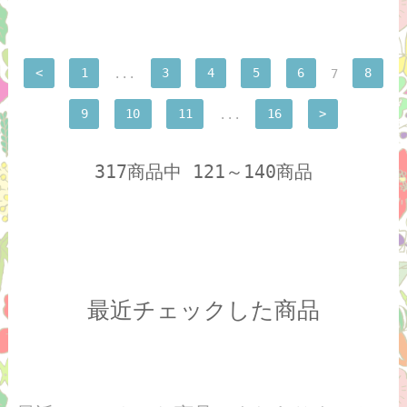
<
1
...
3
4
5
6
7
8
9
10
11
...
16
>
317商品中 121～140商品
最近チェックした商品