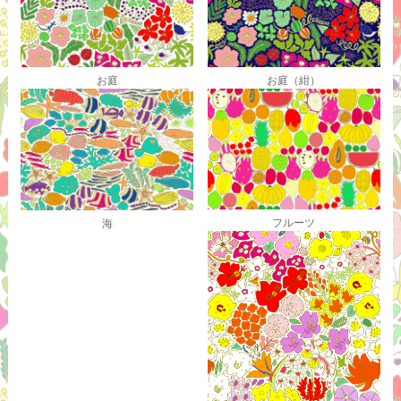
お庭
お庭（紺）
フルーツ
海