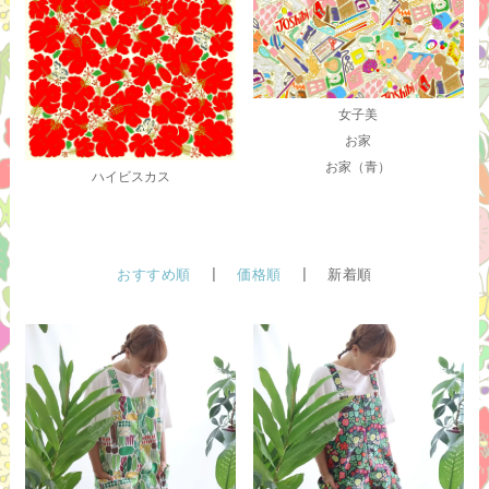
女子美
お家
お家（青）
ハイビスカス
おすすめ順
|
価格順
| 新着順