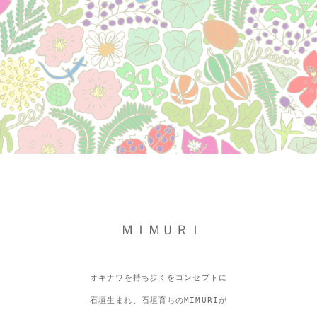
ＭＩＭＵＲＩ
オキナワを持ち歩くをコンセプトに
石垣生まれ、石垣育ちのMIMURIが