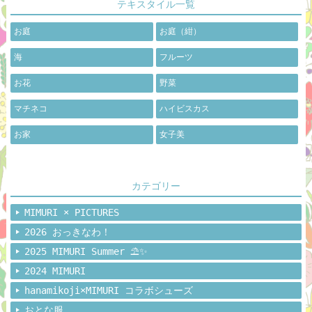
テキスタイル一覧
お庭
お庭（紺）
海
フルーツ
お花
野菜
マチネコ
ハイビスカス
お家
女子美
カテゴリー
MIMURI × PICTURES
2026 おっきなわ！
2025 MIMURI Summer ⛱️✨
2024 MIMURI
hanamikoji×MIMURI コラボシューズ
おとな服