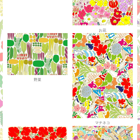
お花
野菜
マチネコ