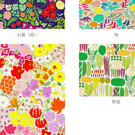
お庭（紺）
海
野菜