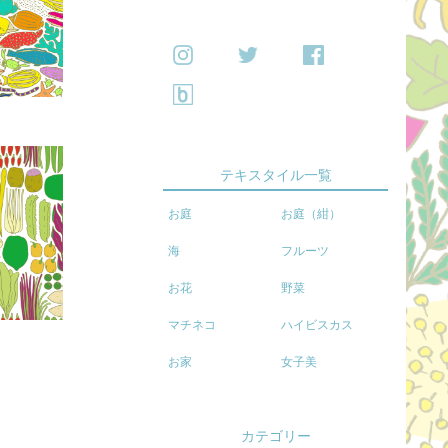
テキスタイル一覧
お庭
お庭（紺）
海
フルーツ
お花
野菜
マチネコ
ハイビスカス
お家
女子美
カテゴリー