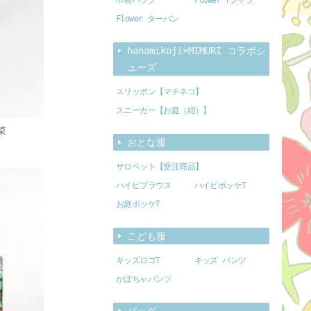
Flower ターバン
hanamikoji×MIMURI コラボシ
ューズ
スリッポン【マチネコ】
スニーカー【お庭（紺）】
菜
おとな服
サロペット【受注商品】
ハイビブラウス
ハイビポッケT
お庭ポッケT
こども服
キッズロゴT
キッズ パンツ
かぼちゃパンツ
バッグ