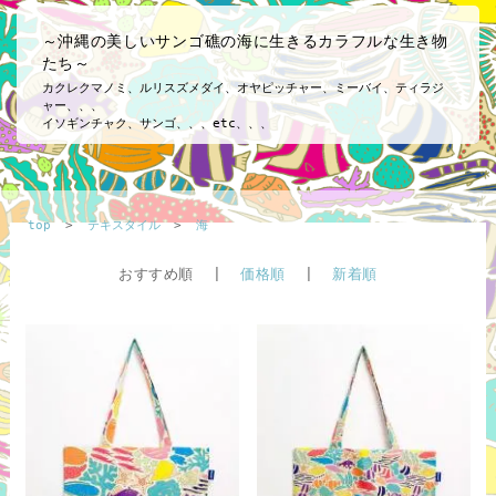
～沖縄の美しいサンゴ礁の海に生きるカラフルな生き物
たち～
カクレクマノミ、ルリスズメダイ、オヤピッチャー、ミーバイ、ティラジ
ャー、、、
イソギンチャク、サンゴ、、、etc、、、
top
>
テキスタイル
>
海
おすすめ順 |
価格順
|
新着順