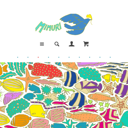
●
●
●
●
●
●
●
●
●
●