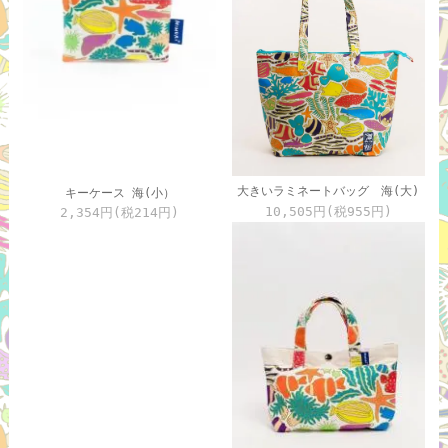
大きいラミネートバッグ 海(大)
キーケース 海(小）
10,505円(税955円)
2,354円(税214円)