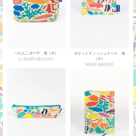
ぺたんこポーチ 海（大）
ポケットティッシュケース 海
（小）
2,453円(税223円)
891円(税81円)