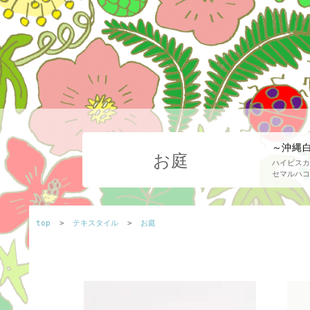
～沖縄
お庭
ハイビスカ
セマルハコ
top
>
テキスタイル
>
お庭