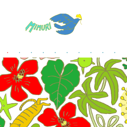
●
●
●
●
●
●
●
●
●
●