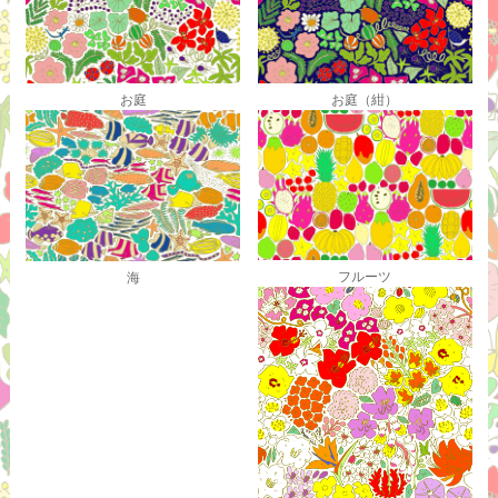
お庭
お庭（紺）
フルーツ
海