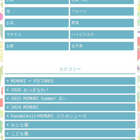
海
フルーツ
お花
野菜
マチネコ
ハイビスカス
お家
女子美
カテゴリー
MIMURI × PICTURES
2026 おっきなわ！
2025 MIMURI Summer ⛱️✨
2024 MIMURI
hanamikoji×MIMURI コラボシューズ
おとな服
こども服