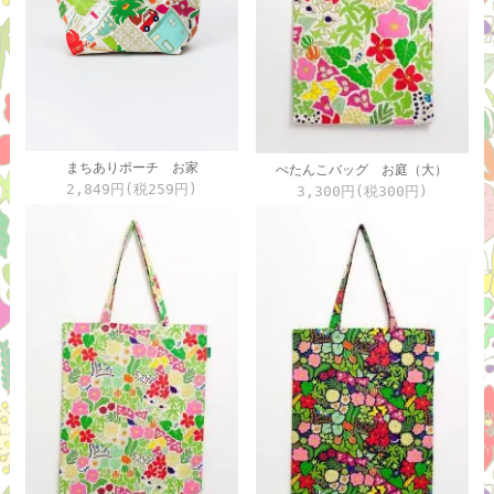
まちありポーチ お家
ぺたんこバッグ お庭（大）
2,849円(税259円)
3,300円(税300円)