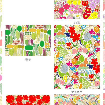
お花
野菜
マチネコ