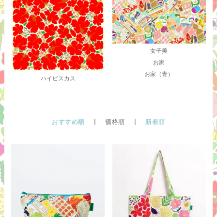
女子美
お家
お家（青）
ハイビスカス
おすすめ順
| 価格順 |
新着順