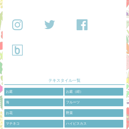
テキスタイル一覧
お庭
お庭（紺）
海
フルーツ
お花
野菜
マチネコ
ハイビスカス