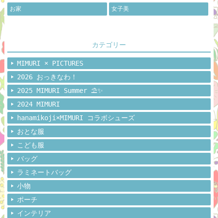
お家
女子美
カテゴリー
MIMURI × PICTURES
2026 おっきなわ！
2025 MIMURI Summer ⛱️✨
2024 MIMURI
hanamikoji×MIMURI コラボシューズ
おとな服
こども服
バッグ
ラミネートバッグ
小物
ポーチ
インテリア