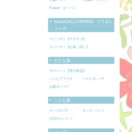
Flower ターバン
hanamikoji×MIMURI コラボシ
ューズ
スリッポン【マチネコ】
スニーカー【お庭（紺）】
おとな服
サロペット【受注商品】
ハイビブラウス
ハイビポッケT
お庭ポッケT
こども服
キッズロゴT
キッズ パンツ
かぼちゃパンツ
バッグ