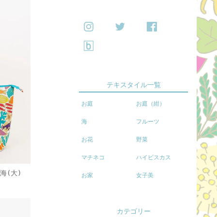
テキスタイル一覧
お庭
お庭（紺）
海
フルーツ
お花
野菜
マチネコ
ハイビスカス
海(大)
お家
女子美
)
カテゴリー