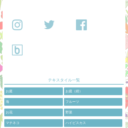
テキスタイル一覧
お庭
お庭（紺）
海
フルーツ
お花
野菜
マチネコ
ハイビスカス