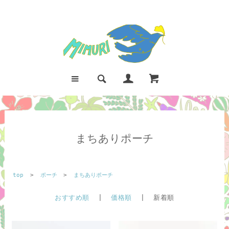
まちありポーチ
top
>
ポーチ
>
まちありポーチ
おすすめ順
|
価格順
| 新着順