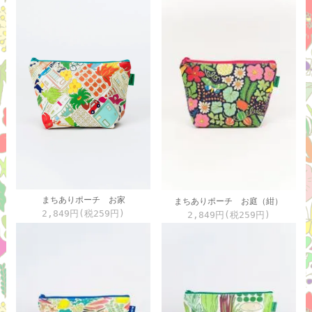
まちありポーチ お家
まちありポーチ お庭（紺）
2,849円(税259円)
2,849円(税259円)