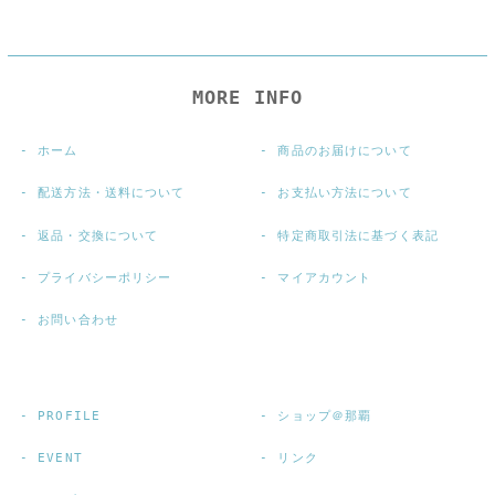
MORE INFO
ホーム
商品のお届けについて
配送方法・送料について
お支払い方法について
返品・交換について
特定商取引法に基づく表記
プライバシーポリシー
マイアカウント
お問い合わせ
PROFILE
ショップ＠那覇
EVENT
リンク