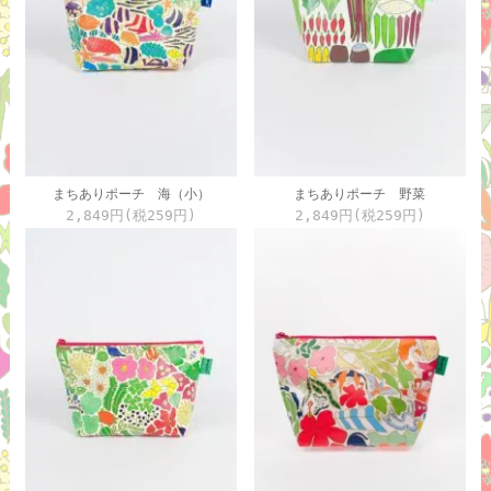
まちありポーチ 海（小）
まちありポーチ 野菜
2,849円(税259円)
2,849円(税259円)