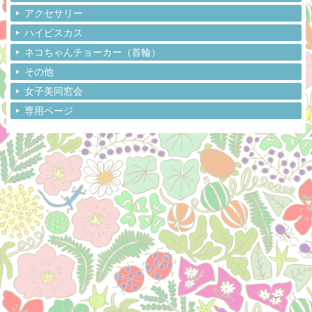
アクセサリー
ハイビスカス
ネコちゃんチョーカー（首輪）
その他
女子美同窓会
専用ページ