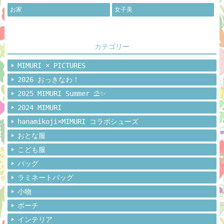
お家
女子美
カテゴリー
MIMURI × PICTURES
2026 おっきなわ！
2025 MIMURI Summer ⛱️✨
2024 MIMURI
hanamikoji×MIMURI コラボシューズ
おとな服
こども服
バッグ
ラミネートバッグ
小物
ポーチ
インテリア