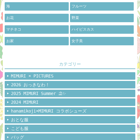
海
フルーツ
お花
野菜
マチネコ
ハイビスカス
お家
女子美
カテゴリー
MIMURI × PICTURES
2026 おっきなわ！
2025 MIMURI Summer ⛱️✨
2024 MIMURI
hanamikoji×MIMURI コラボシューズ
おとな服
こども服
バッグ