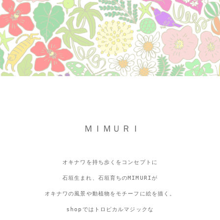
ＭＩＭＵＲＩ
オキナワを持ち歩くをコンセプトに
石垣生まれ、石垣育ちのMIMURIが
オキナワの風景や動植物をモチーフに絵を描く。
shopではトロピカルマジックな