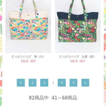
どっさりバッグ 海（小）
どっさりバッグ お庭（紺）
SOLD OUT
SOLD OUT
<
1
2
3
4
5
>
82商品中 41～60商品