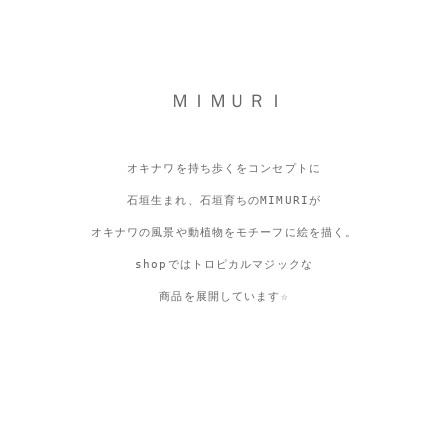
ＭＩＭＵＲＩ
オキナワを持ち歩くをコンセプトに
石垣生まれ、石垣育ちのMIMURIが
オキナワの風景や動植物をモチーフに絵を描く。
shopではトロピカルマジックな
商品を展開しています☆