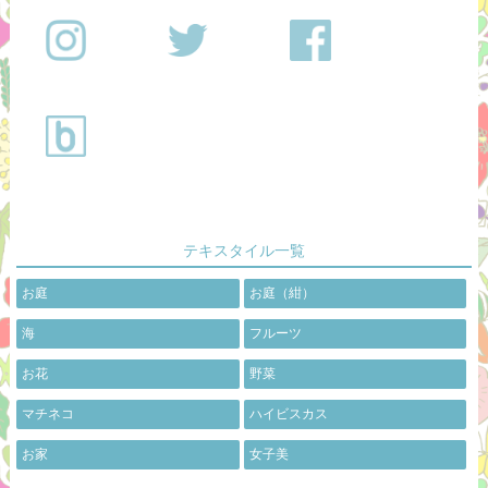
テキスタイル一覧
お庭
お庭（紺）
海
フルーツ
お花
野菜
マチネコ
ハイビスカス
お家
女子美