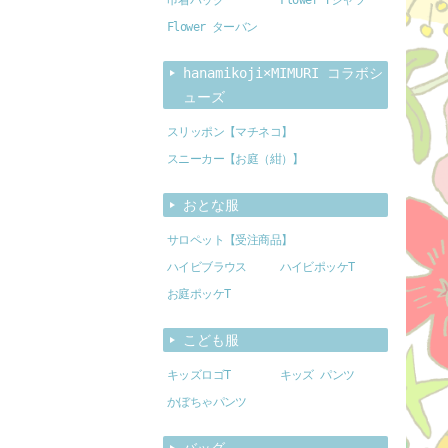
Flower ターバン
hanamikoji×MIMURI コラボシ
ューズ
スリッポン【マチネコ】
スニーカー【お庭（紺）】
おとな服
サロペット【受注商品】
ハイビブラウス
ハイビポッケT
お庭ポッケT
こども服
キッズロゴT
キッズ パンツ
かぼちゃパンツ
バッグ