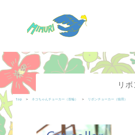
リボ
top
>
ネコちゃんチョーカー（首輪）
>
リボンチョーカー（猫用）