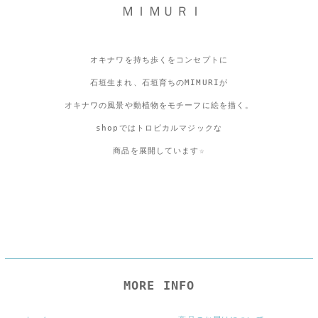
ＭＩＭＵＲＩ
オキナワを持ち歩くをコンセプトに
石垣生まれ、石垣育ちのMIMURIが
オキナワの風景や動植物をモチーフに絵を描く。
shopではトロピカルマジックな
商品を展開しています☆
MORE INFO