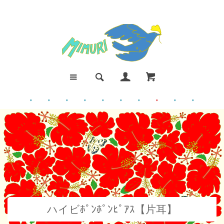
●
●
●
●
●
●
●
●
●
●
ハイビﾎﾟﾝﾎﾟﾝﾋﾟｱｽ【片耳】