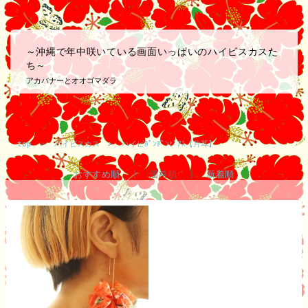
～沖縄で年中咲いている画面いっぱいのハイビスカスた
ち～
アカバナーとオオゴマダラ
top
>
ハイビスカス
>
ハイビﾎﾟﾝﾎﾟﾝﾋﾟｱｽ【片耳】
おすすめ順
| 価格順 |
新着順