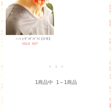
ハイビﾎﾟﾝﾎﾟﾝﾋﾟｱｽ【片耳】
SOLD OUT
<
1
>
1商品中 1～1商品