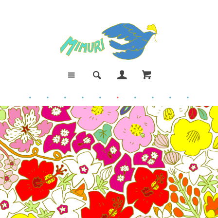
●
●
●
●
●
●
●
●
●
●