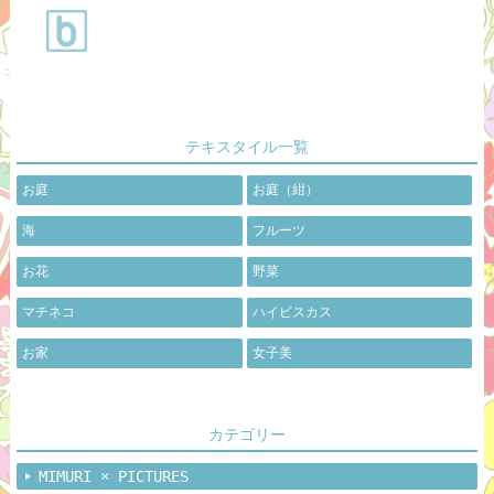
テキスタイル一覧
お庭
お庭（紺）
海
フルーツ
お花
野菜
マチネコ
ハイビスカス
お家
女子美
カテゴリー
MIMURI × PICTURES