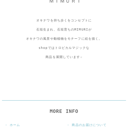
ＭＩＭＵＲＩ
オキナワを持ち歩くをコンセプトに
石垣生まれ、石垣育ちのMIMURIが
オキナワの風景や動植物をモチーフに絵を描く。
shopではトロピカルマジックな
商品を展開しています☆
MORE INFO
ホーム
商品のお届けについて