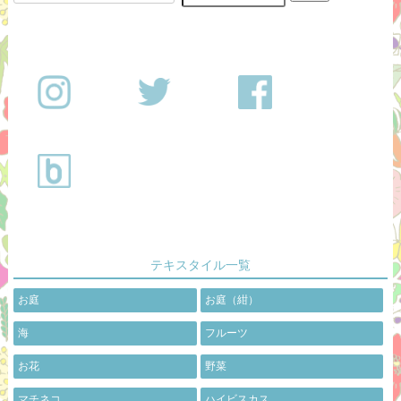
テキスタイル一覧
お庭
お庭（紺）
海
フルーツ
お花
野菜
マチネコ
ハイビスカス