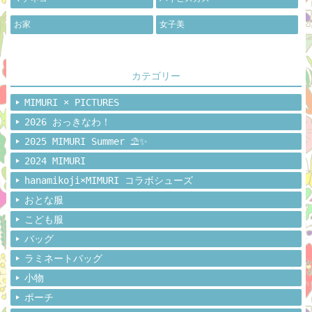
お家
女子美
カテゴリー
MIMURI × PICTURES
2026 おっきなわ！
2025 MIMURI Summer ⛱️✨
2024 MIMURI
hanamikoji×MIMURI コラボシューズ
おとな服
こども服
バッグ
ラミネートバッグ
小物
ポーチ