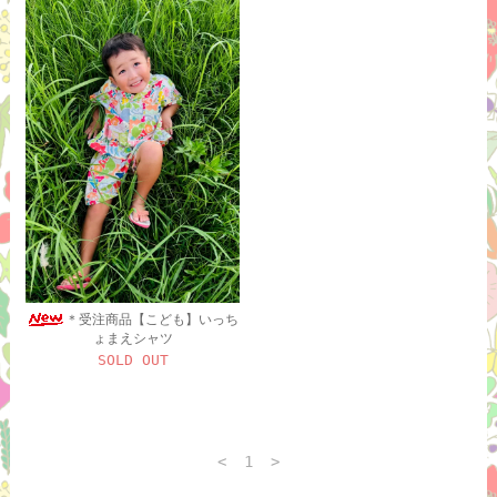
＊受注商品【こども】いっち
ょまえシャツ
SOLD OUT
<
1
>