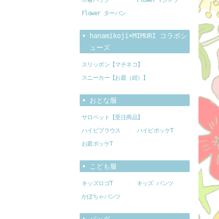
Flower ターバン
hanamikoji×MIMURI コラボシ
ューズ
スリッポン【マチネコ】
スニーカー【お庭（紺）】
おとな服
サロペット【受注商品】
ハイビブラウス
ハイビポッケT
お庭ポッケT
こども服
キッズロゴT
キッズ パンツ
かぼちゃパンツ
バッグ