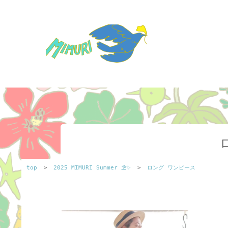
top
>
2025 MIMURI Summer ⛱️✨
>
ロング ワンピース