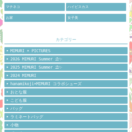
マチネコ
ハイビスカス
お家
女子美
カテゴリー
MIMURI × PICTURES
2026 MIMURI Summer ⛱️✨
2025 MIMURI Summer ⛱️✨
2024 MIMURI
hanamikoji×MIMURI コラボシューズ
おとな服
こども服
バッグ
ラミネートバッグ
小物